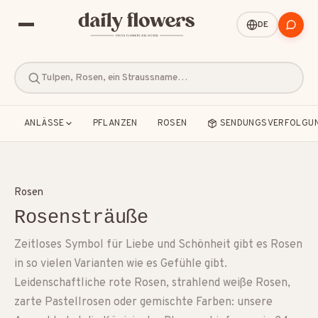
DE
Tulpen, Rosen, ein Straussname…
ANLÄSSE
PFLANZEN
ROSEN
SENDUNGSVERFOLGU
Rosen
Rosensträuße
BELIEBTE SUCHEN
Zeitloses Symbol für Liebe und Schönheit gibt es Rosen
B2B / Firmengeschenke
Beileid
in so vielen Varianten wie es Gefühle gibt.
Leidenschaftliche rote Rosen, strahlend weiße Rosen,
Dankeschön
Freundschaft
Geburt
zarte Pastellrosen oder gemischte Farben: unsere
Geburtstag