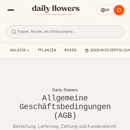
DE
Tulpen, Rosen, ein Straussname…
ANLÄSSE
PFLANZEN
ROSEN
SENDUNGSVERFOLGU
BELIEBTE SUCHEN
Daily-flowers
Allgemeine
B2B / Firmengeschenke
Beileid
Geschäftsbedingungen
(AGB)
Dankeschön
Freundschaft
Geburt
Bestellung, Lieferung, Zahlung und Kundendienst.
Geburtstag