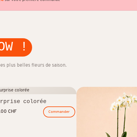
5%
sur votre première commande
OW !
 plus belles fleurs de saison.
urprise colorée
.00 CHF
Commander