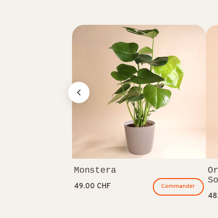
Monstera
O
S
49.00 CHF
Commander
48