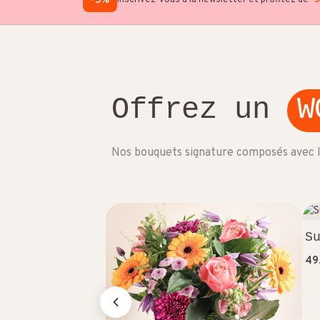
-5%
Inscrivez-vous à la newsletter et profitez de
-
Offrez un
W
Nos bouquets signature composés avec les
S
49