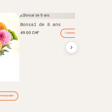
Bonsaï de 8 ans
Porte-bo
49.00 CHF
Commander
47.00 CHF
ommander