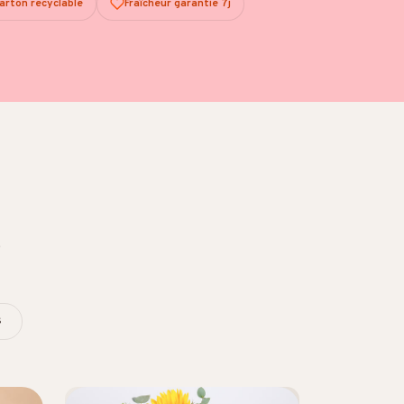
arton recyclable
Fraîcheur garantie 7j
e
s