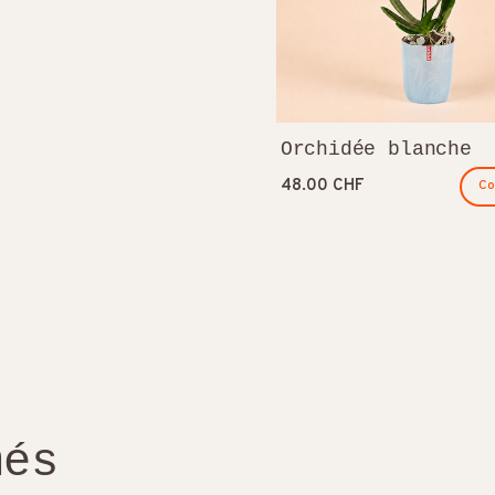
Orchidée blanche
48.00 CHF
C
més