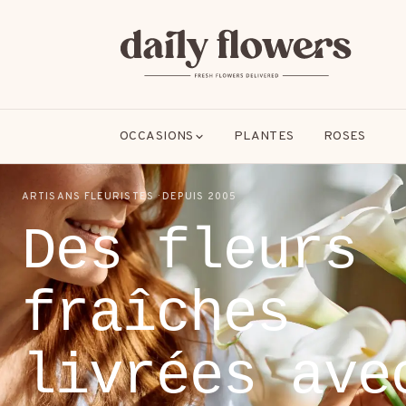
OCCASIONS
PLANTES
ROSES
ARTISANS FLEURISTES · DEPUIS 2005
Des fleurs
SUGGESTIONS POPULAIRES
fraîches
Amitié
Amour et romance
Anniversaire
B2
livrées ave