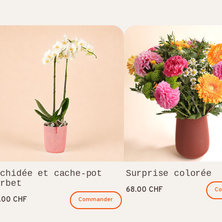
rchidée et cache-pot
Surprise colorée
orbet
68.00 CHF
C
.00 CHF
Commander