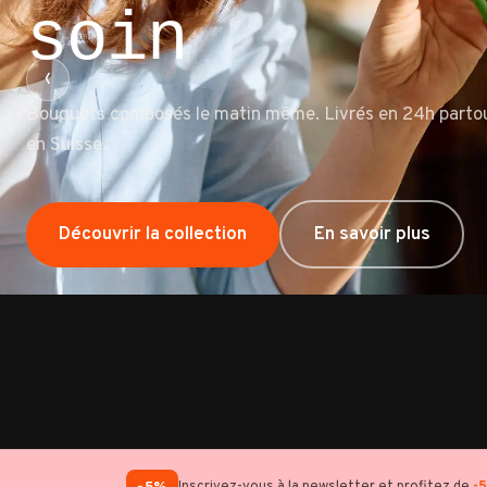
soin
‹
Bouquets composés le matin même. Livrés en 24h parto
en Suisse.
Découvrir tous nos bouquets
En savoir plus
Découvrir la collection
En savoir plus