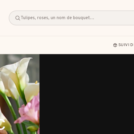
Tulipes, roses, un nom de bouquet…
SUIVI 
B / Cadeau d'affaires
Bon rétablissement
Condoléa
c