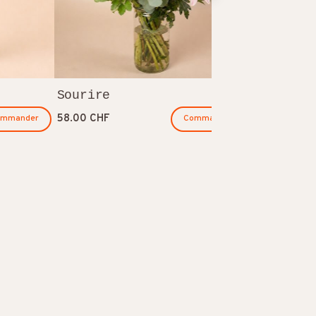
Sourire
Émerveil
58.00 CHF
ommander
Commander
48.00 CHF