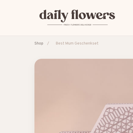
Shop
/
Best Mum Geschenkset
BELIEBTE SUCHEN
B2B / Firmengeschenke
Beileid
Dankeschön