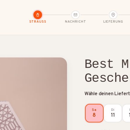
STRAUSS
NACHRICHT
LIEFERUNG
Best M
Gesche
Freundschaft
Geburt
Geburtstag
Wähle deinen Liefer
Sa
Di
8
11