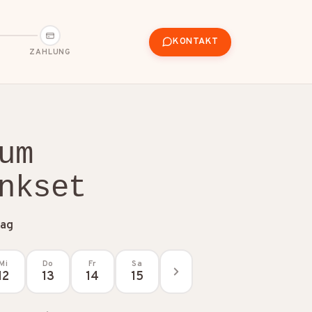
KONTAKT
ZAHLUNG
um
nkset
tag
Mi
Do
Fr
Sa
12
13
14
15