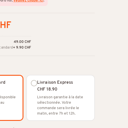
ourd'hui,
veuillez cliquer ici
.
CHF
49.00 CHF
Standard
+ 9.90 CHF
ard
Livraison Express
CHF 18.90
disponible
Livraison garantie à la date
 au
sélectionnée. Votre
commande sera livrée le
matin, entre 7h et 12h.