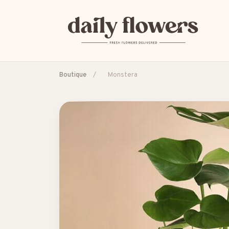
Boutique
/
Monstera
SUGGESTIONS POPULAIRES
Amitié
Amour et romance
Anniversaire
B2