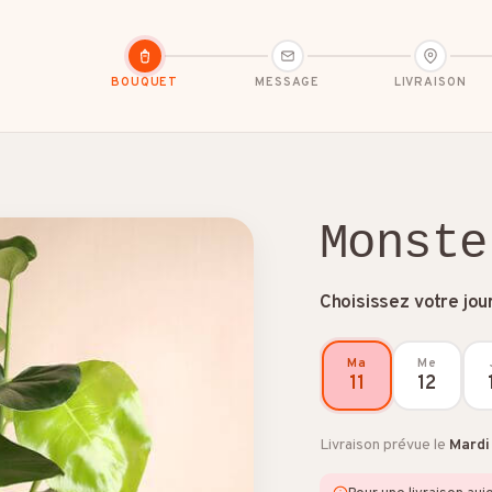
BOUQUET
MESSAGE
LIVRAISON
Monste
Choisissez votre jour
B / Cadeau d'affaires
Bon rétablissement
Condoléa
Ma
Me
11
12
Livraison prévue le
Mardi 