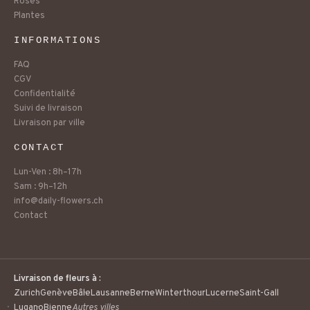
Roses
Plantes
INFORMATIONS
FAQ
CGV
Confidentialité
Suivi de livraison
Livraison par ville
CONTACT
Lun-Ven : 8h–17h
Sam : 9h–12h
info@daily-flowers.ch
Contact
Livraison de fleurs à :
Zurich
Genève
Bâle
Lausanne
Berne
Winterthour
Lucerne
Saint-Gall
Lugano
Bienne
Autres villes