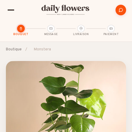
BOUQUET
MESSAGE
LIVRAISON
PAIEMENT
Boutique
/
Monstera
SUGGESTIONS POPULAIRES
Amitié
Amour et romance
Anniversaire
B2B / Cadeau d'affaires
Bon rétablissement
Condoléances