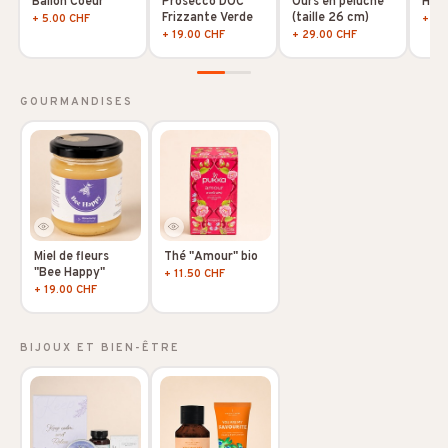
Ballon Coeur
Prosecco DOC
Ours en peluche
Hoya
Frizzante Verde
(taille 26 cm)
+ 5.00 CHF
+ 10
+ 19.00 CHF
+ 29.00 CHF
GOURMANDISES
Miel de fleurs
Thé "Amour" bio
"Bee Happy"
+ 11.50 CHF
+ 19.00 CHF
BIJOUX ET BIEN-ÊTRE