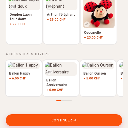
Doudou Lapin
Arthur l'éléphant
tout doux
+ 28.00 CHF
+ 22.00 CHF
Coccinelle
+ 23.00 CHF
ACCESSOIRES DIVERS
Ballon Happy
Ballon Ourson
Ball
+ 6.00 CHF
+ 5.00 CHF
+ 5.
Ballon
Anniversaire
+ 6.00 CHF
CONTINUER →