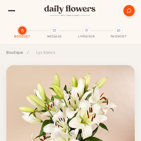
BOUQUET
MESSAGE
LIVRAISON
PAIEMENT
Boutique
/
Lys blancs
SUGGESTIONS POPULAIRES
Amitié
Amour et romance
Anniversaire
B2B / Cadeau d'affaires
Bon rétablissement
Condoléances