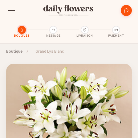
BOUQUET
MESSAGE
LIVRAISON
PAIEMENT
Boutique
/
Grand Lys Blanc
SUGGESTIONS POPULAIRES
Amitié
Amour et romance
Anniversaire
B2B / Cadeau d'affaires
Bon rétablissement
Condoléances