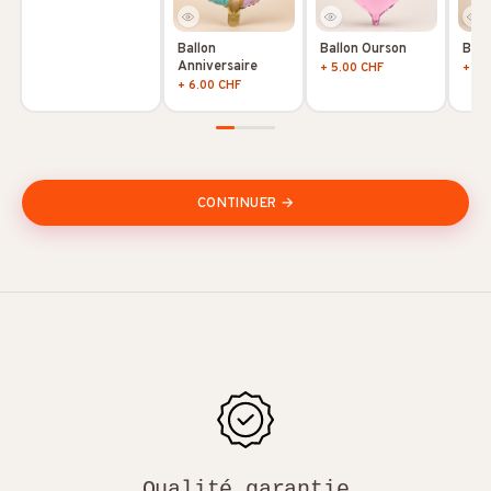
Ballon
Ballon Ourson
Ball
Anniversaire
+ 5.00 CHF
+ 5.
+ 6.00 CHF
CONTINUER →
Qualité garantie