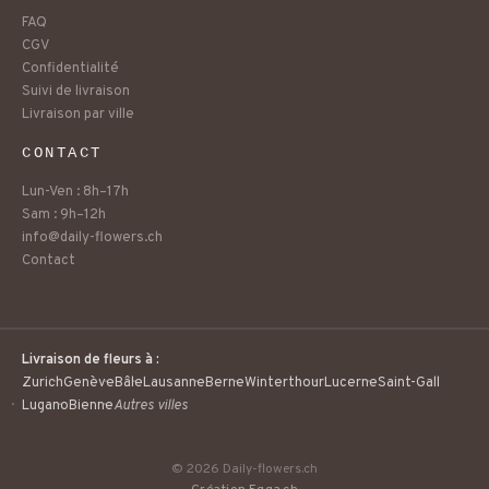
FAQ
CGV
Confidentialité
Suivi de livraison
Livraison par ville
CONTACT
Lun-Ven : 8h–17h
Sam : 9h–12h
info@daily-flowers.ch
Contact
Livraison de fleurs à :
Zurich
Genève
Bâle
Lausanne
Berne
Winterthour
Lucerne
Saint-Gall
Lugano
Bienne
Autres villes
© 2026 Daily-flowers.ch