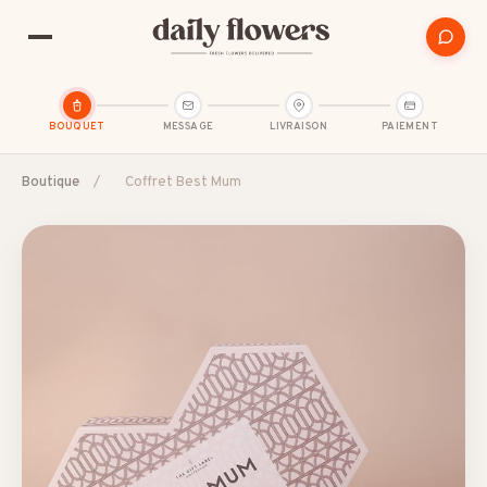
BOUQUET
MESSAGE
LIVRAISON
PAIEMENT
Boutique
/
Coffret Best Mum
SUGGESTIONS POPULAIRES
Amitié
Amour et romance
Anniversaire
B2B / Cadeau d'affaires
Bon rétablissement
Condoléances