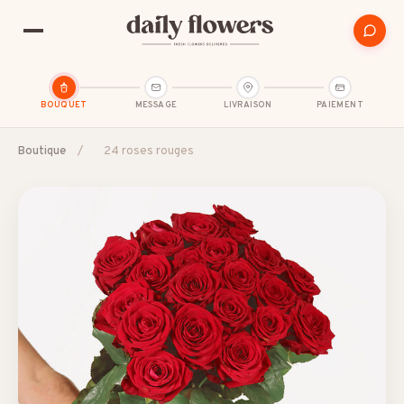
BOUQUET
MESSAGE
LIVRAISON
PAIEMENT
Boutique
/
24 roses rouges
SUGGESTIONS POPULAIRES
Amitié
Amour et romance
Anniversaire
B2B / Cadeau d'affaires
Bon rétablissement
Condoléances