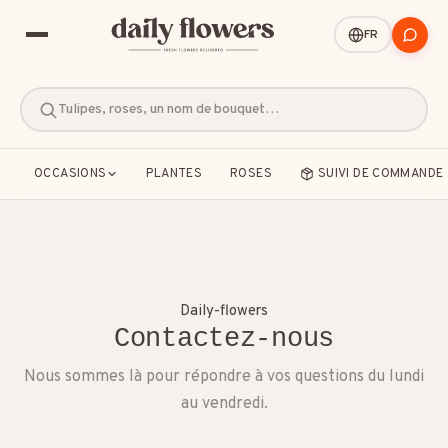
FR
Tulipes, roses, un nom de bouquet…
OCCASIONS
PLANTES
ROSES
SUIVI DE COMMANDE
SUGGESTIONS POPULAIRES
Daily-flowers
Contactez-nous
Amitié
Amour et romance
Anniversaire
Nous sommes là pour répondre à vos questions du lundi
B2B / Cadeau d'affaires
Bon rétablissement
au vendredi.
Condoléances