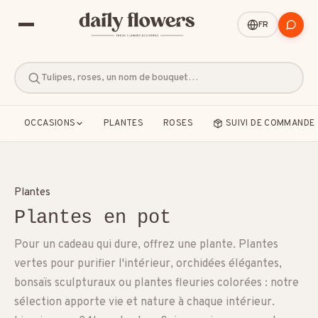
FR
Tulipes, roses, un nom de bouquet…
OCCASIONS
PLANTES
ROSES
SUIVI DE COMMANDE
Plantes
Plantes en pot
SUGGESTIONS POPULAIRES
Pour un cadeau qui dure, offrez une plante. Plantes
Amitié
Amour et romance
Anniversaire
vertes pour purifier l'intérieur, orchidées élégantes,
bonsaïs sculpturaux ou plantes fleuries colorées : notre
B2B / Cadeau d'affaires
Bon rétablissement
sélection apporte vie et nature à chaque intérieur.
Condoléances